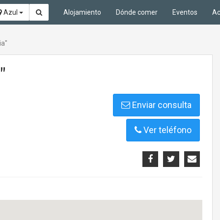
Azul
Alojamiento
Dónde comer
Eventos
Ac
ia"
"
Enviar consulta
Ver teléfono