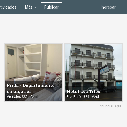
tividades
Más
Publicar
Ingresar
Frida - Departamento
en alquiler
Hotel Los Tilos
Arenales 335 - Azul
Pte. Perón 826 - Azul
Anunciar aquí