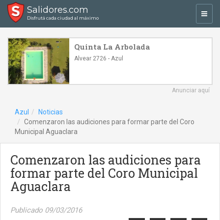
Salidores.com
Toggl
Disfrutá cada ciudad al máximo
navig
Quinta La Arbolada
Alvear 2726 - Azul
Anunciar aquí
Azul
Noticias
Comenzaron las audiciones para formar parte del Coro
Municipal Aguaclara
Comenzaron las audiciones para
formar parte del Coro Municipal
Aguaclara
Publicado 09/03/2016