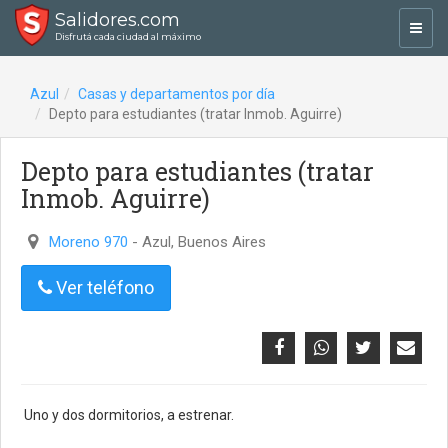
Salidores.com
Toggl
Disfrutá cada ciudad al máximo
navig
Azul
Casas y departamentos por día
Depto para estudiantes (tratar Inmob. Aguirre)
Depto para estudiantes (tratar
Inmob. Aguirre)
Moreno 970
- Azul, Buenos Aires
Ver teléfono
Uno y dos dormitorios, a estrenar.