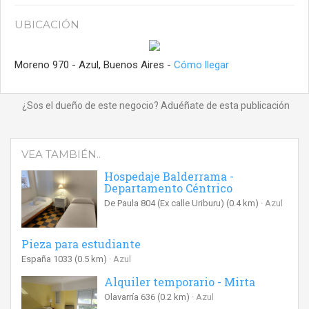
UBICACIÓN
Moreno 970 - Azul, Buenos Aires -
Cómo llegar
¿Sos el dueño de este negocio? Aduéñate de esta publicación
VEA TAMBIÉN..
Hospedaje Balderrama -
Departamento Céntrico
De Paula 804 (Ex calle Uriburu)
(0.4 km)
Azul
Pieza para estudiante
España 1033
(0.5 km)
Azul
Alquiler temporario - Mirta
Olavarría 636
(0.2 km)
Azul