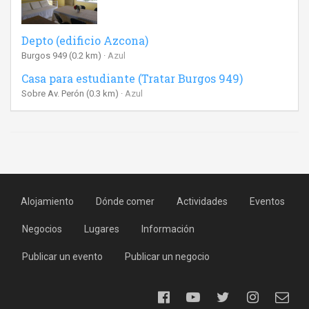
Depto (edificio Azcona)
Burgos 949
(0.2 km)
Azul
Casa para estudiante (Tratar Burgos 949)
Sobre Av. Perón
(0.3 km)
Azul
Alojamiento
Dónde comer
Actividades
Eventos
Negocios
Lugares
Información
Publicar un evento
Publicar un negocio