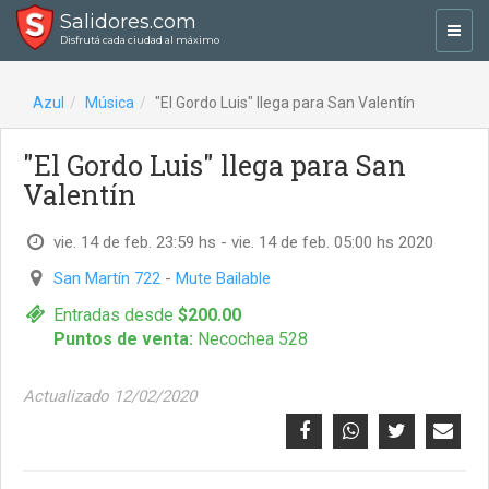
Salidores.com
Toggl
Disfrutá cada ciudad al máximo
navig
Azul
Música
"El Gordo Luis" llega para San Valentín
"El Gordo Luis" llega para San
Valentín
vie. 14 de feb. 23:59 hs - vie. 14 de feb. 05:00 hs 2020
San Martín 722
-
Mute Bailable
Entradas desde
$200.00
Puntos de venta:
Necochea 528
Actualizado 12/02/2020