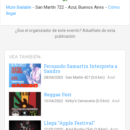
Mute Bailable
- San Martín 722 - Azul, Buenos Aires -
Cómo
llegar
¿Sos el organizador de este evento? Aduéñate de esta
publicación
VEA TAMBIÉN..
Fernando Samartin Interpreta a
Sandro
28/04/2023
San Martín 427
(0.6 km)
Azul
Reggae Fest
13/04/2022
Kirby's Cerveceria
(0.5 km)
Azul
Llega "Apple Festival"
12/02/2020
Azul Rugby Club
(2.8 km)
Azul