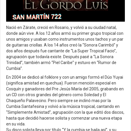
Nació en Zárate, creció en Rosario, y volvió a su ciudad natal,
donde aún vive. A los 12 años armó su primer grupo tropical con
unos amigos y usaban como instrumentos unos tachos y un par
de guitarras criollas. A los 14 años creó la “Sonora Carimbó” y
dos años después fue cantante de “La Super Tropical Facio”,
agrupación que todavía existe. Después pasé a “La Sonora
Trinidad”, también armó “Piel Caribe” y estuvo en “Rumor de
Cumbia”.
En 2004 se dedicó al folklore y con un amigo formó el Dúo Yuyai
(significa amistad en quechua). Fueron mención especial en
Cosquín y ganadores del Pre Jesús María del 2005, grabando en
un CD con otros grandes del género como Soledad y El
Chaqueño Palavecino. Pero siempre se inclinó mas por la
Cumbia Santafesina y volvió a la música tropical, cantando en
“Simplemente Amistad”, agrupación con la que editó dos discos,
hasta que decidió hacerse solista y comenzar una nueva etapa
en su vida.
Su disco solista lleva por título “Y la cumbia se baila así”, y su