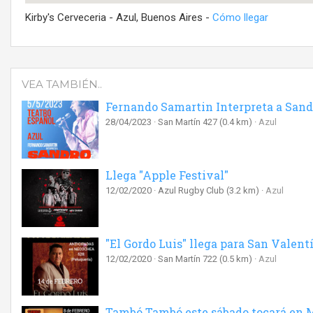
Kirby's Cerveceria - Azul, Buenos Aires -
Cómo llegar
VEA TAMBIÉN..
Fernando Samartin Interpreta a Sand
28/04/2023
San Martín 427
(0.4 km)
Azul
Llega "Apple Festival"
12/02/2020
Azul Rugby Club
(3.2 km)
Azul
"El Gordo Luis" llega para San Valent
12/02/2020
San Martín 722
(0.5 km)
Azul
Tambó Tambó este sábado tocará en M