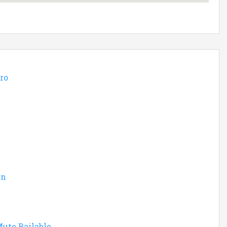
ro
ín
ute Bailable