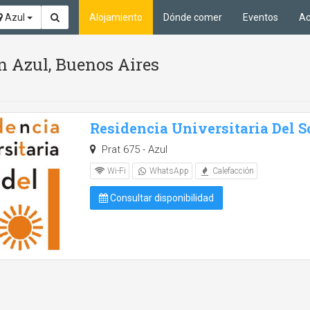
Azul
Alojamiento
Dónde comer
Eventos
Ac
n Azul, Buenos Aires
Residencia Universitaria Del S
Prat 675 - Azul
Wi-Fi
WhatsApp
Calefacción
Consultar disponibilidad