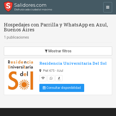
Salidores.com
Toggl
Disfrutá cada ciudad al máximo
navig
Hospedajes con Parrilla y WhatsApp en Azul,
Buenos Aires
1 publicaciones
Mostrar filtros
Residencia Universitaria Del Sol
Prat 675 - Azul
Consultar disponibilidad