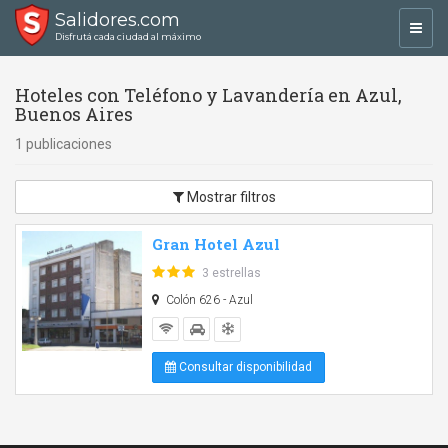
Salidores.com
Toggl
Disfrutá cada ciudad al máximo
navig
Hoteles con Teléfono y Lavandería en Azul,
Buenos Aires
1 publicaciones
Mostrar filtros
Gran Hotel Azul
3 estrellas
Colón 626 - Azul
Consultar disponibilidad