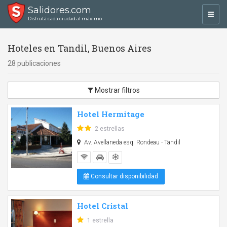
Salidores.com
Toggl
Disfrutá cada ciudad al máximo
navig
Hoteles en Tandil, Buenos Aires
28 publicaciones
Mostrar filtros
Hotel Hermitage
2 estrellas
Av. Avellaneda esq. Rondeau - Tandil
Consultar disponibilidad
Hotel Cristal
1 estrella