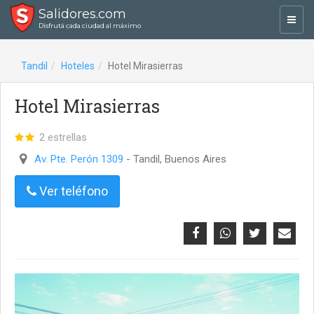
Salidores.com
Toggl
Disfrutá cada ciudad al máximo
navig
Tandil
Hoteles
Hotel Mirasierras
Hotel Mirasierras
2 estrellas
Av. Pte. Perón 1309
- Tandil, Buenos Aires
Ver teléfono