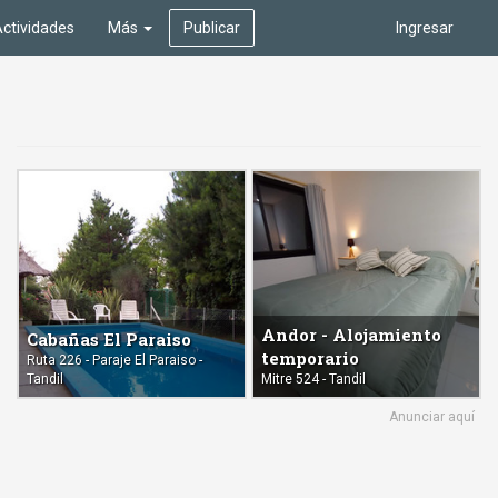
ctividades
Más
Publicar
Ingresar
Andor - Alojamiento
Cabañas El Paraiso
temporario
Ruta 226 - Paraje El Paraiso -
Tandil
Mitre 524 - Tandil
Anunciar aquí