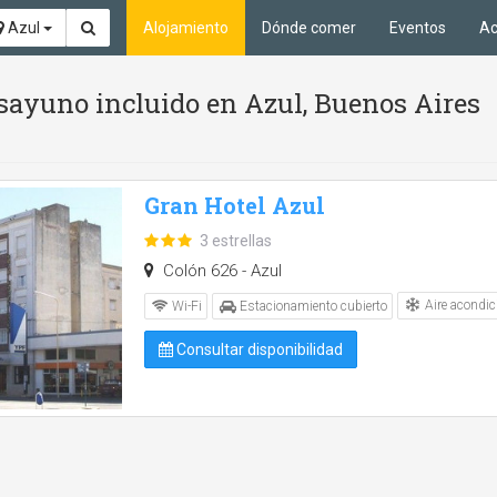
Azul
Alojamiento
Dónde comer
Eventos
Ac
sayuno incluido en Azul, Buenos Aires
Gran Hotel Azul
3 estrellas
Colón 626 - Azul
Aire acondic
Wi-Fi
Estacionamiento cubierto
Consultar disponibilidad