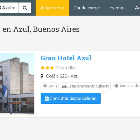
Azul
Alojamiento
Dónde comer
Eventos
Ac
 en Azul, Buenos Aires
Gran Hotel Azul
3 estrellas
Colón 626 - Azul
Aire acondic
Wi-Fi
Estacionamiento cubierto
Consultar disponibilidad