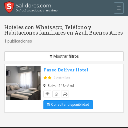
Salidores.com
Toggl
Disfrutá cada ciudad al máximo
navig
Hoteles con WhatsApp, Teléfono y
Habitaciones familiares en Azul, Buenos Aires
1 publicaciones
Mostrar filtros
Paseo Bolívar Hotel
2 estrellas
Bolívar 543 - Azul
Consultar disponibilidad