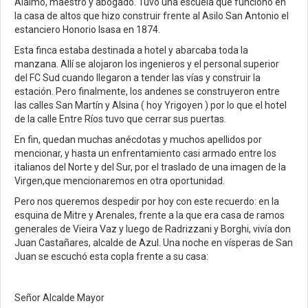
Alaimo, maestro y abogado. Tuvo una escuela que funcionó en
la casa de altos que hizo construir frente al Asilo San Antonio el
estanciero Honorio Isasa en 1874.
Esta finca estaba destinada a hotel y abarcaba toda la
manzana. Allí se alojaron los ingenieros y el personal superior
del FC Sud cuando llegaron a tender las vías y construir la
estación. Pero finalmente, los andenes se construyeron entre
las calles San Martín y Alsina ( hoy Yrigoyen ) por lo que el hotel
de la calle Entre Ríos tuvo que cerrar sus puertas.
En fin, quedan muchas anécdotas y muchos apellidos por
mencionar, y hasta un enfrentamiento casi armado entre los
italianos del Norte y del Sur, por el traslado de una imagen de la
Virgen,que mencionaremos en otra oportunidad.
Pero nos queremos despedir por hoy con este recuerdo: en la
esquina de Mitre y Arenales, frente a la que era casa de ramos
generales de Vieira Vaz y luego de Radrizzani y Borghi, vivía don
Juan Castañares, alcalde de Azul. Una noche en vísperas de San
Juan se escuchó esta copla frente a su casa:
Señor Alcalde Mayor