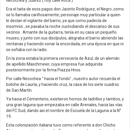
Necochea y Juárez ( hoy calle Roca )
Era el taita de esos pagos don Jacinto Rodríguez, el Negro ,como
se lo llamaba cariñosamente, personaje muy particular a quien
le decían el vigilante del barrio, ya que como padecía de
insomnio , se pasaba la noche custodiando el descanso de sus
vecinos . Amante de la guitarra, tenía en su casa un pequeño
museo, y junto con sus discípulos, alegraba el barrio abriendo las
ventanas y haciendo sonar la encordada, en una época en que ni
se soñaba con la radio.
En la zona estaba la primera cervecería de Azul, de un alemán
de apellido Maschmeier, cuya empresa fue adquirida
posteriormente por la firma Piazza Hnos.
Por calle Necochea " hacia el fondo" , nuestro autor recuerda el
boliche de Lauría, y haciendo cruz, la casa de los siete cuadros
de San Martín.
Ya hacia el Cementerio, existieron hornos de ladrillos y tambos, y
una gran laguna que empezaba en calle Arenales, hacia las vías
del FC Sud, dando así el nombre de Escuela de la Laguna a la N°
19.
Esta colonización italiana tuvo como referente a don Chicho