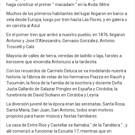
haga construir el primer " macadam " en la Avda. Mitre.
Muchos de los primeros habitantes del lugar llegaron en barco a
vela desde Europa, luego por tren hasta Las Flores, y en galera o
en carreta al Azul.
En el primer tren que arribó a nuestro pueblo, en 1876, llegaron
Antonio y José D’Alessandro, Gervasio González, Antonio
Troscelli y Caló.
Mayoría de calles de tierra, veredas de ladrillo o laja, faroles a
kerosene que encendía Antonucci a la tardecita.
Con los recuerdos de Carmelo Deluca se va modelando nuestra
historia: la fábrica de velas de los hermanos Piazza en Rauch y
Tucumán; la finca de la familia de la escritora y docente Doña
Justa Gallardo de Salazar Pringles en España y Córdoba; la
funebrería de David Siciliano en Córdoba y Leyría.
La diversión juvenil de la época eran las serenatas; Santa Rosa,
Santa María, San Juan, San Antonio, todos eran motivos
propicios para hacer música y fiestas familiares.
La casa de Entre Ríos y Castellar se llamaba " de la Tandilera " , y
allí comenzó a funcionar la Escuela 17, mientras que en