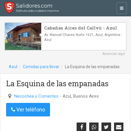
Salidores.com
Toggl
Disfrutá cada ciudad al máximo
navig
Cabañas Aires del Callvú - Azul
Av. Manuel Chaves Norte 1621, Azul, Argentina -
Azul
Anunciar aquí
Azul
Comidas para llevar
La Esquina de las empanadas
La Esquina de las empanadas
Necochea y Corrientes
- Azul, Buenos Aires
Ver teléfono