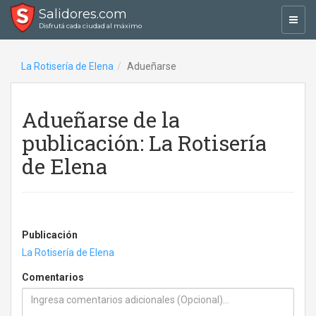
Salidores.com
Toggl
Disfrutá cada ciudad al máximo
navig
La Rotisería de Elena
Adueñarse
Adueñarse de la
publicación: La Rotisería
de Elena
Publicación
La Rotisería de Elena
Comentarios