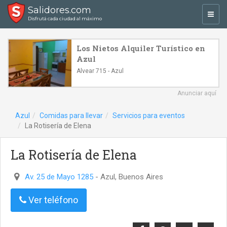
Salidores.com
Toggl
Disfrutá cada ciudad al máximo
navig
Los Nietos Alquiler Turístico en
Azul
Alvear 715 - Azul
Anunciar aquí
Azul
Comidas para llevar
Servicios para eventos
La Rotisería de Elena
La Rotisería de Elena
Av. 25 de Mayo 1285
- Azul, Buenos Aires
Ver teléfono