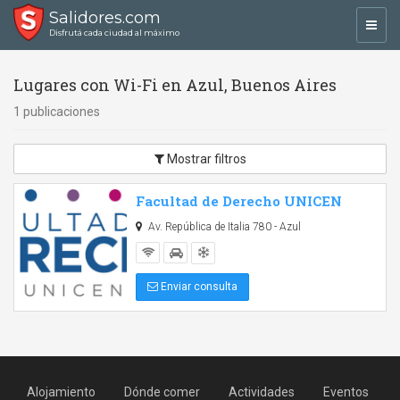
Salidores.com
Toggl
Disfrutá cada ciudad al máximo
navig
Lugares con Wi-Fi en Azul, Buenos Aires
1 publicaciones
Mostrar filtros
Facultad de Derecho UNICEN
Av. República de Italia 780 - Azul
Enviar consulta
Alojamiento
Dónde comer
Actividades
Eventos