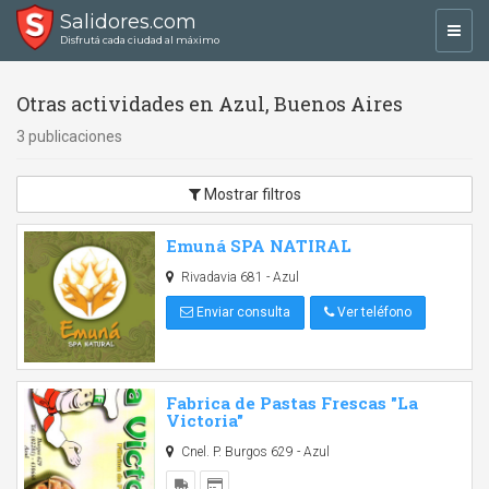
Salidores.com
Toggl
Disfrutá cada ciudad al máximo
navig
Otras actividades en Azul, Buenos Aires
3 publicaciones
Mostrar filtros
Emuná SPA NATIRAL
Rivadavia 681 - Azul
Enviar consulta
Ver teléfono
Fabrica de Pastas Frescas "La
Victoria"
Cnel. P. Burgos 629 - Azul