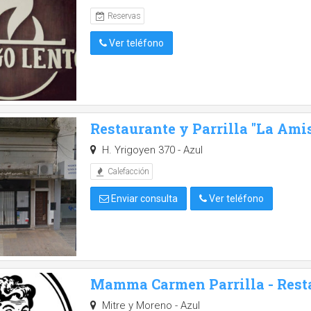
Reservas
Ver teléfono
Restaurante y Parrilla "La Ami
H. Yrigoyen 370 - Azul
Calefacción
Enviar consulta
Ver teléfono
Mamma Carmen Parrilla - Rest
Mitre y Moreno - Azul