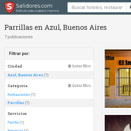
Salidores.com
Disfrutá cada ciudad al máximo
Parrillas en Azul, Buenos Aires
7 publicaciones
Filtrar por:
Ciudad
Quitar filtro
Azul, Buenos Aires
(7)
Categoría
Quitar filtro
Restaurantes
(7)
Parrillas
(7)
Servicios
Parrilla
(1)
Reservas
(1)