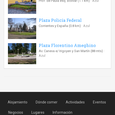
Prof. de Paula esq. Bolívar
(1.1 km)
Azul
Plaza Policía Federal
Corrientes y España
(0.8 km)
Azul
Plaza Florentino Ameghino
Av. Caneva e/ Irigoyen y San Martín
(88 mts)
Azul
Alojamiento
Dónde comer
Actividades
Eventos
Negocios
Lugares
Información