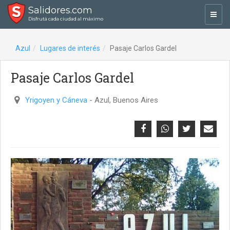
Salidores.com
Toggl
Disfrutá cada ciudad al máximo
navig
Azul
Lugares de interés
Pasaje Carlos Gardel
Pasaje Carlos Gardel
Yrigoyen y Cáneva
- Azul, Buenos Aires