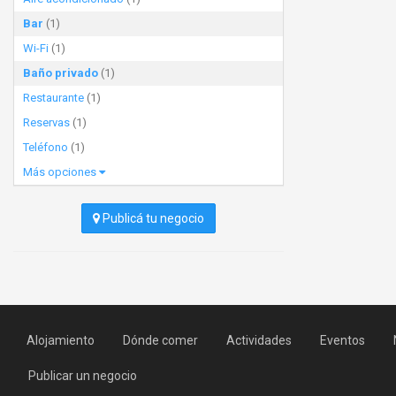
Bar
(1)
Wi-Fi
(1)
Baño privado
(1)
Restaurante
(1)
Reservas
(1)
Teléfono
(1)
Más opciones
Publicá tu negocio
Alojamiento
Dónde comer
Actividades
Eventos
Publicar un negocio