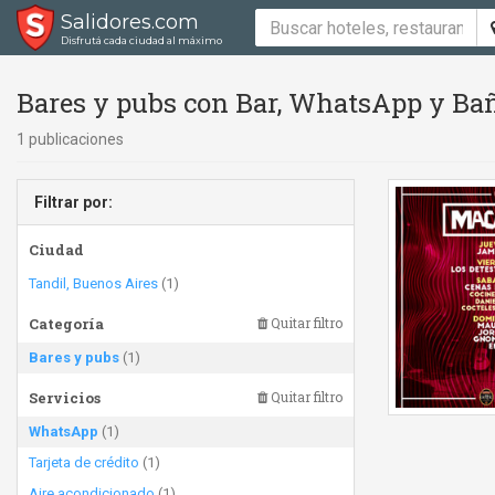
Salidores.com
Disfrutá cada ciudad al máximo
Bares y pubs con Bar, WhatsApp y Ba
1 publicaciones
Filtrar por:
Ciudad
Tandil, Buenos Aires
(1)
Categoría
Quitar filtro
Bares y pubs
(1)
Servicios
Quitar filtro
WhatsApp
(1)
Tarjeta de crédito
(1)
Aire acondicionado
(1)