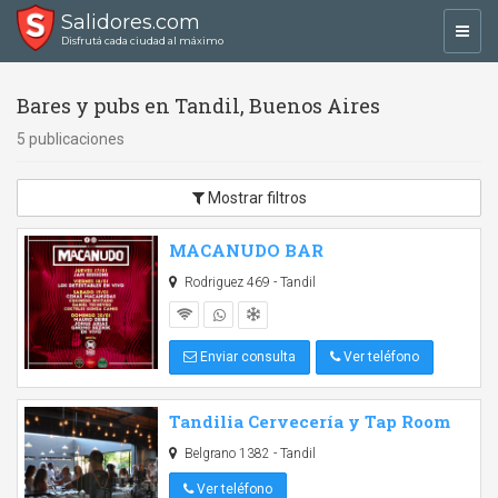
Salidores.com
Toggl
Disfrutá cada ciudad al máximo
navig
Bares y pubs en Tandil, Buenos Aires
5 publicaciones
Mostrar filtros
MACANUDO BAR
Rodriguez 469 - Tandil
Enviar consulta
Ver teléfono
Tandilia Cervecería y Tap Room
Belgrano 1382 - Tandil
Ver teléfono