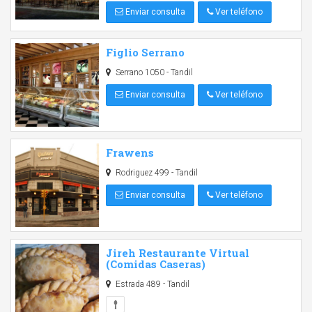
Enviar consulta
Ver teléfono
Figlio Serrano
Serrano 1050 - Tandil
Enviar consulta
Ver teléfono
Frawens
Rodriguez 499 - Tandil
Enviar consulta
Ver teléfono
Jireh Restaurante Virtual
(Comidas Caseras)
Estrada 489 - Tandil