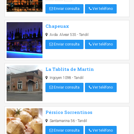
Enviar consulta
Ver teléfono
Chapeuax
Avda. Alvear 535 - Tandil
Enviar consulta
Ver teléfono
La Tablita de Martin
Irigoyen 1098 - Tandil
Enviar consulta
Ver teléfono
Pérsico Sorrentinos
Santamarina 56 - Tandil
Enviar consulta
Ver teléfono