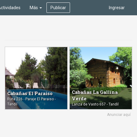
ctividades
Más
Publicar
Ingresar
Cabañas La Gallina
Cabañas El Paraiso
Verde
Ruta 226 - Paraje El Paraiso -
Tandil
Lanza de Vasto 657 - Tandil
Anunciar aquí