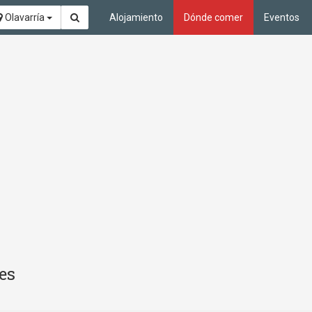
Olavarría
Alojamiento
Dónde comer
Eventos
es