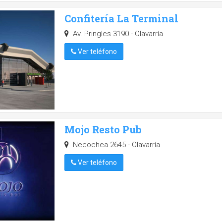
Confitería La Terminal
Av. Pringles 3190 - Olavarría
Ver teléfono
Mojo Resto Pub
Necochea 2645 - Olavarría
Ver teléfono