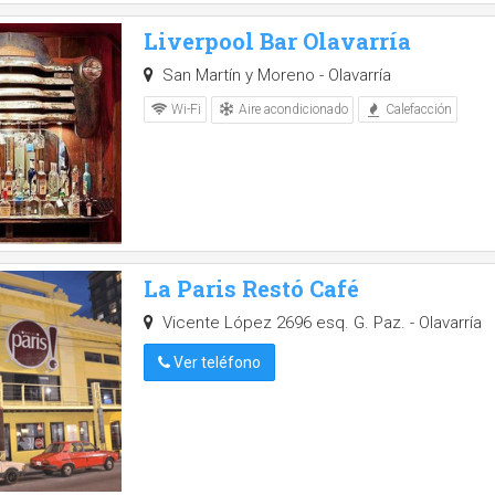
Liverpool Bar Olavarría
San Martín y Moreno - Olavarría
Aire acondicionado
Wi-Fi
Calefacción
La Paris Restó Café
Vicente López 2696 esq. G. Paz. - Olavarría
Ver teléfono