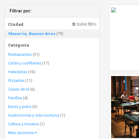
Filtrar por:
Ciudad
Quitar filtro
Olavarría, Buenos Aires
(79)
Categoría
Restaurantes
(31)
Cafés y confiterías
(17)
Heladerías
(16)
Pizzerías
(11)
Casas de té
(6)
Parrillas
(4)
Bares y pubs
(3)
Gastronomía y vida nocturna
(1)
Cultura y museos
(1)
Más opciones