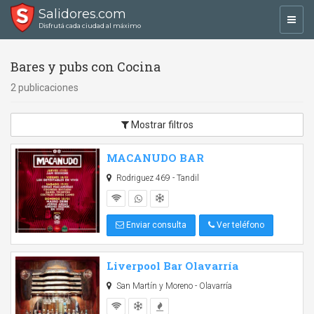
Salidores.com
Toggl
Disfrutá cada ciudad al máximo
navig
Bares y pubs con Cocina
2 publicaciones
Mostrar filtros
MACANUDO BAR
Rodriguez 469 - Tandil
Enviar consulta
Ver teléfono
Liverpool Bar Olavarría
San Martín y Moreno - Olavarría