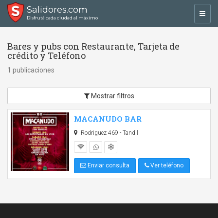
Salidores.com
Toggl
Disfrutá cada ciudad al máximo
navig
Bares y pubs con Restaurante, Tarjeta de
crédito y Teléfono
1 publicaciones
Mostrar filtros
MACANUDO BAR
Rodriguez 469 - Tandil
Enviar consulta
Ver teléfono