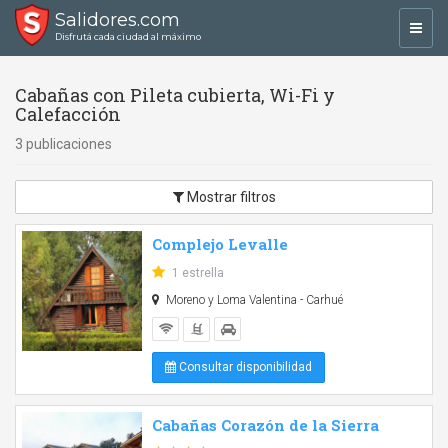
Salidores.com
Toggl
Disfrutá cada ciudad al máximo
navig
Cabañas con Pileta cubierta, Wi-Fi y
Calefacción
3 publicaciones
Mostrar filtros
Complejo Levalle
1 estrella
Moreno y Loma Valentina - Carhué
Consultar disponibilidad
Cabañas Corazón de la Sierra