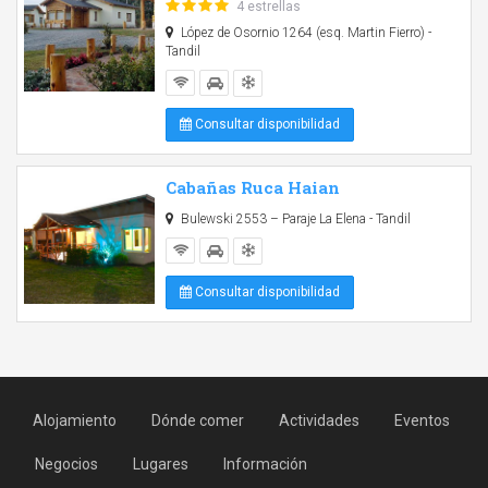
4 estrellas
López de Osornio 1264 (esq. Martin Fierro) -
Tandil
Consultar disponibilidad
Cabañas Ruca Haian
Bulewski 2553 – Paraje La Elena - Tandil
Consultar disponibilidad
Alojamiento
Dónde comer
Actividades
Eventos
Negocios
Lugares
Información