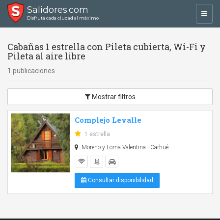
Salidores.com
Toggl
Disfrutá cada ciudad al máximo
navig
Cabañas 1 estrella con Pileta cubierta, Wi-Fi y
Pileta al aire libre
1 publicaciones
Mostrar filtros
Complejo Levalle
1 estrella
Moreno y Loma Valentina - Carhué
Consultar disponibilidad