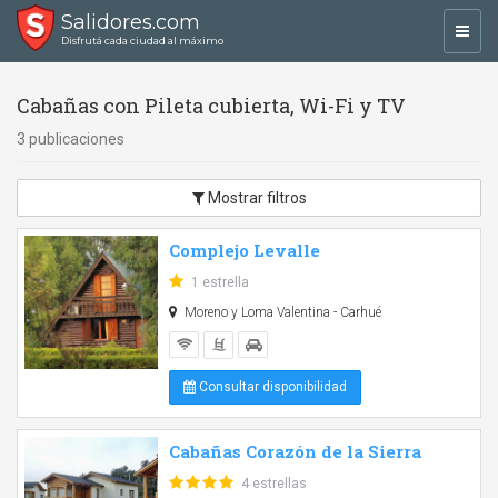
Salidores.com
Toggl
Disfrutá cada ciudad al máximo
navig
Cabañas con Pileta cubierta, Wi-Fi y TV
3 publicaciones
Mostrar filtros
Complejo Levalle
1 estrella
Moreno y Loma Valentina - Carhué
Consultar disponibilidad
Cabañas Corazón de la Sierra
4 estrellas