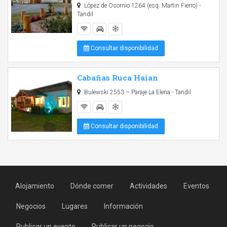
López de Osornio 1264 (esq. Martin Fierro) -
Tandil
Consultar disponibilidad
Cabañas Ruca Haian
Bulewski 2553 – Paraje La Elena - Tandil
Consultar disponibilidad
Alojamiento
Dónde comer
Actividades
Eventos
Negocios
Lugares
Información
Publicar un evento
Publicar un negocio