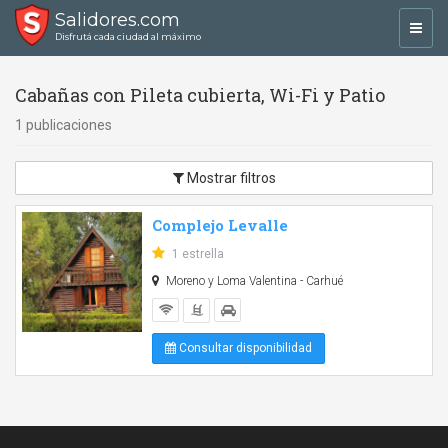
Salidores.com
Toggl
Disfrutá cada ciudad al máximo
navig
Cabañas con Pileta cubierta, Wi-Fi y Patio
1 publicaciones
Mostrar filtros
Complejo Levalle
1 estrella
Moreno y Loma Valentina - Carhué
Consultar disponibilidad