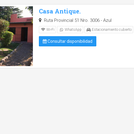
Casa Antique.
Ruta Provincial 51 Nro. 3006 - Azul
Wi-Fi
WhatsApp
Estacionamiento cubierto
Consultar disponibilidad