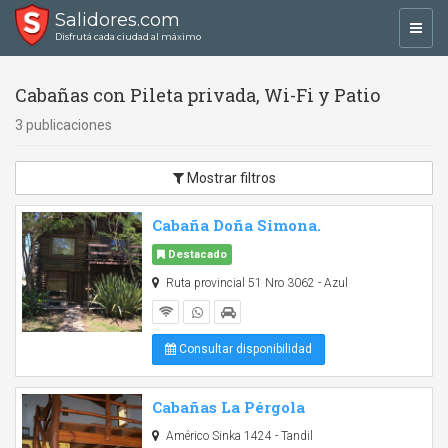
Salidores.com
Toggl
Disfrutá cada ciudad al máximo
navig
Cabañas con Pileta privada, Wi-Fi y Patio
3 publicaciones
Mostrar filtros
Cabaña Doña Simona.
Destacado
Ruta provincial 51 Nro 3062 - Azul
Consultar disponibilidad
Cabañas La Pérgola
Américo Sinka 1424 - Tandil