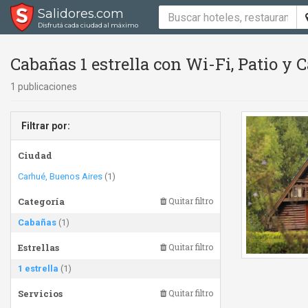
Salidores.com
Disfrutá cada ciudad al máximo
Cabañas 1 estrella con Wi-Fi, Patio y 
1 publicaciones
Filtrar por:
Ciudad
Carhué, Buenos Aires
(1)
Categoría
Quitar filtro
Cabañas
(1)
Estrellas
Quitar filtro
1 estrella
(1)
Servicios
Quitar filtro