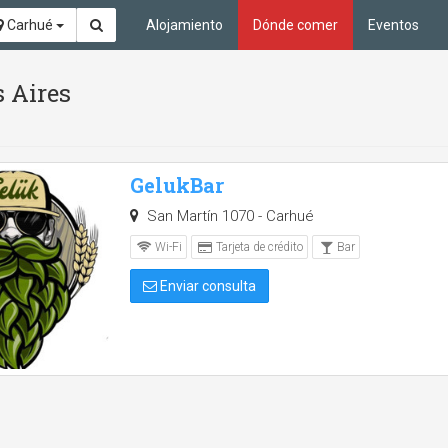
Carhué
Alojamiento
Dónde comer
Eventos
s Aires
GelukBar
San Martín 1070 - Carhué
Wi-Fi
Tarjeta de crédito
Bar
Enviar consulta