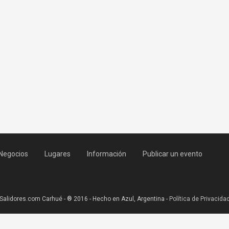
Negocios
Lugares
Información
Publicar un evento
Salidores.com Carhué - ® 2016 - Hecho en Azul, Argentina -
Política de Privacida