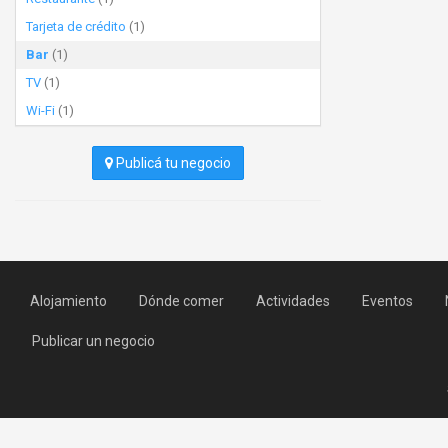
Tarjeta de crédito
(1)
Bar
(1)
TV
(1)
Wi-Fi
(1)
Publicá tu negocio
Alojamiento
Dónde comer
Actividades
Eventos
Publicar un negocio