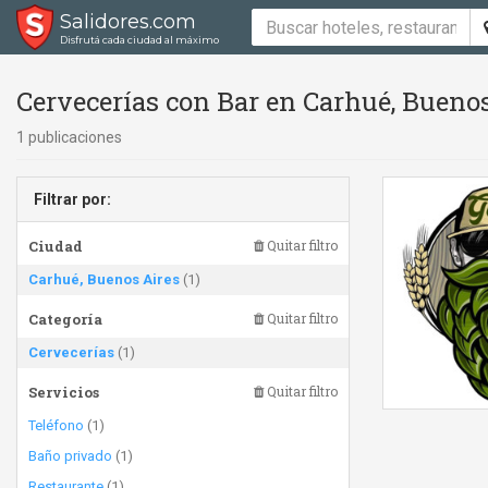
Salidores.com
Disfrutá cada ciudad al máximo
Cervecerías con Bar en Carhué, Bueno
1 publicaciones
Filtrar por:
Ciudad
Quitar filtro
Carhué, Buenos Aires
(1)
Categoría
Quitar filtro
Cervecerías
(1)
Servicios
Quitar filtro
Teléfono
(1)
Baño privado
(1)
Restaurante
(1)