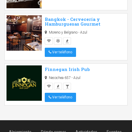
Bangkok - Cervecería y
Hamburguesas Gourmet
Moreno y Belgrano - Azul
Ver teléfono
Finnegan Irish Pub
Necochea 657 - Azul
Ver teléfono