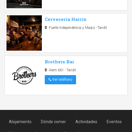
Cervecería Harriz
Fuerte Independencia y Maipú - Tandil
Brothers Bar
Alem 661 - Tandil
Ver teléfono
Alojamiento
Dónde comer
Actividades
Eventos