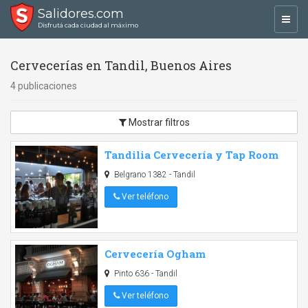
Salidores.com
Toggl
Disfrutá cada ciudad al máximo
navig
Cervecerías en Tandil, Buenos Aires
4 publicaciones
Mostrar filtros
Tandilia Cervecería y Tap Room
Belgrano 1382 - Tandil
Ver teléfono
Cervecería Ogham
Pinto 636 - Tandil
Ver teléfono