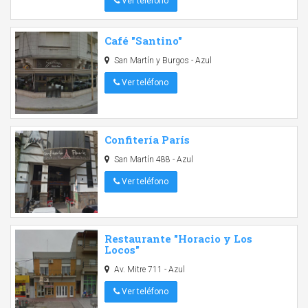
Ver teléfono
Café "Santino"
San Martín y Burgos - Azul
Ver teléfono
Confitería París
San Martín 488 - Azul
Ver teléfono
Restaurante "Horacio y Los
Locos"
Av. Mitre 711 - Azul
Ver teléfono