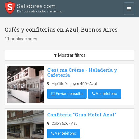
Salidores.com
Toggl
Disfrutá cada ciudad al máximo
navig
Cafés y confiterías en Azul, Buenos Aires
11 publicaciones
Mostrar filtros
C'est ma Crème - Heladería y
Cafetería
Hipólito Yrigoyen 400 - Azul
Enviar consulta
Ver teléfono
Confitería "Gran Hotel Azul"
Colón 626 - Azul
Ver teléfono