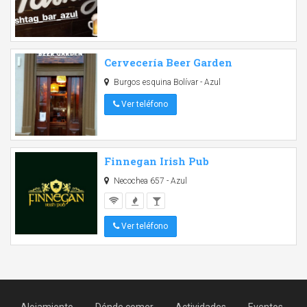
Cervecería Beer Garden
Burgos esquina Bolívar - Azul
Ver teléfono
Finnegan Irish Pub
Necochea 657 - Azul
Ver teléfono