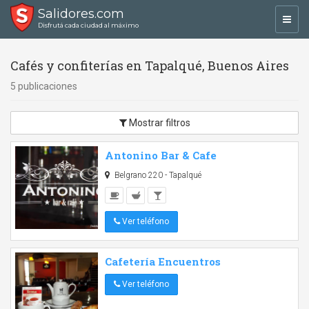
Salidores.com
Toggl
Disfrutá cada ciudad al máximo
navig
Cafés y confiterías en Tapalqué, Buenos Aires
5 publicaciones
Mostrar filtros
Antonino Bar & Cafe
Belgrano 220 - Tapalqué
Ver teléfono
Cafetería Encuentros
Ver teléfono