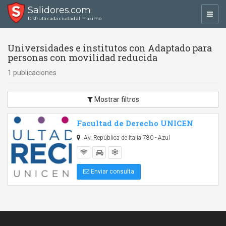
Salidores.com
Toggl
Disfrutá cada ciudad al máximo
navig
Universidades e institutos con Adaptado para
personas con movilidad reducida
1 publicaciones
Mostrar filtros
Facultad de Derecho UNICEN
Av. República de Italia 780 - Azul
Enviar consulta