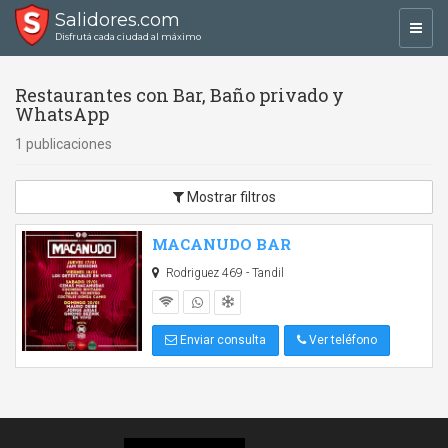
Salidores.com
Toggl
Disfrutá cada ciudad al máximo
navig
Restaurantes con Bar, Baño privado y
WhatsApp
1 publicaciones
Mostrar filtros
MACANUDO BAR
Rodriguez 469 - Tandil
Enviar consulta
Ver teléfono