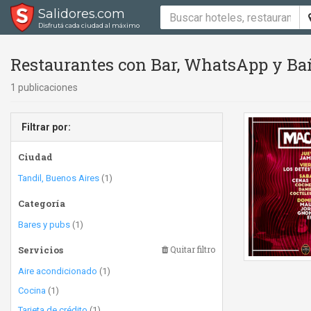
Salidores.com
Disfrutá cada ciudad al máximo
Restaurantes con Bar, WhatsApp y Ba
1 publicaciones
Filtrar por:
Ciudad
Tandil, Buenos Aires
(1)
Categoría
Bares y pubs
(1)
Servicios
Quitar filtro
Aire acondicionado
(1)
Cocina
(1)
Tarjeta de crédito
(1)