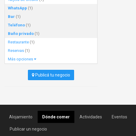
WhatsApp
(1)
Bar
(1)
Teléfono
(1)
Baño privado
(1)
Restaurante
(1)
Reservas
(1)
Más opciones
Publicá tu negocio
Alojamiento
Dónde comer
Actividades
Eventos
Publicar un negocio