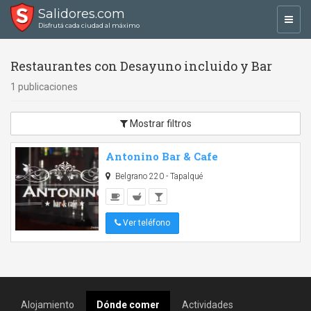
Salidores.com
Toggl
Disfrutá cada ciudad al máximo
navig
Restaurantes con Desayuno incluido y Bar
1 publicaciones
Mostrar filtros
Antonino Bar & Cafe
Belgrano 220 - Tapalqué
Ver teléfono
Alojamiento
Dónde comer
Actividades