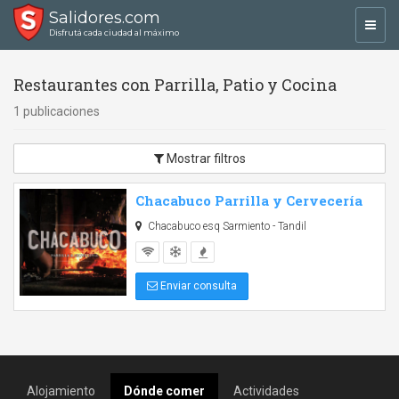
Salidores.com
Toggl
Disfrutá cada ciudad al máximo
navig
Restaurantes con Parrilla, Patio y Cocina
1 publicaciones
Mostrar filtros
Chacabuco Parrilla y Cervecería
Chacabuco esq Sarmiento - Tandil
Enviar consulta
Alojamiento
Dónde comer
Actividades