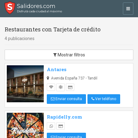
Salidores.com
Toggl
Disfrutá cada ciudad al máximo
navig
Restaurantes con Tarjeta de crédito
4 publicaciones
Mostrar filtros
Antares
Avenida España 737 - Tandil
Enviar consulta
Ver teléfono
Rapidelly.com
Enviar consulta