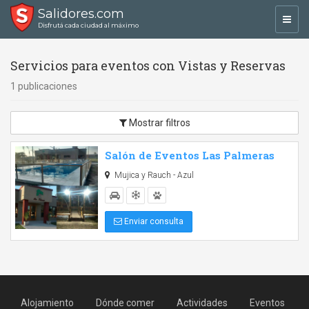
Salidores.com
Toggl
Disfrutá cada ciudad al máximo
navig
Servicios para eventos con Vistas y Reservas
1 publicaciones
Mostrar filtros
Salón de Eventos Las Palmeras
Mujica y Rauch - Azul
Enviar consulta
Alojamiento
Dónde comer
Actividades
Eventos