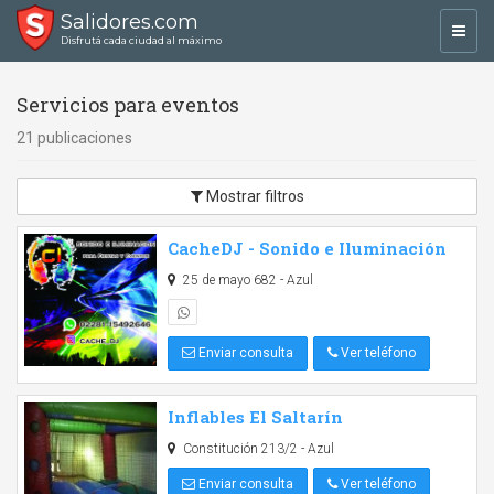
Salidores.com
Toggl
Disfrutá cada ciudad al máximo
navig
Servicios para eventos
21 publicaciones
Mostrar filtros
CacheDJ - Sonido e Iluminación
25 de mayo 682 - Azul
Enviar consulta
Ver teléfono
Inflables El Saltarín
Constitución 213/2 - Azul
Enviar consulta
Ver teléfono